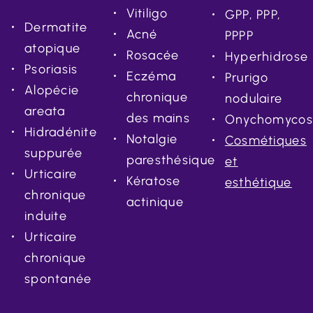
Vitiligo
GPP, PPP,
Dermatite
Acné
PPPP
atopique
Rosacée
Hyperhidrose
Psoriasis
Eczéma
Prurigo
Alopécie
chronique
nodulaire
areata
des mains
Onychomycos
Hidradénite
Notalgie
Cosmétiques
suppurée
paresthésique
et
Urticaire
Kératose
esthétique
chronique
actinique
induite
Urticaire
chronique
spontanée